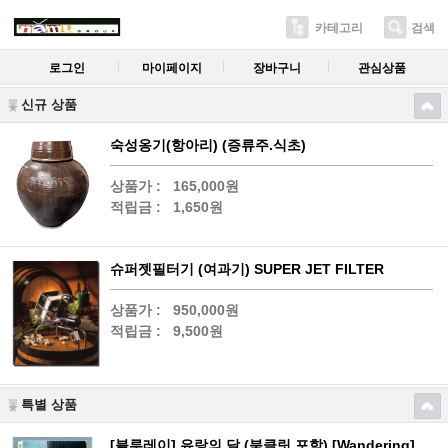
카테고리
검색
로그인
마이페이지
장바구니
관심상품
신규 상품
숙성옹기(항아리) (증류주.식초)
상품가 :
165,000원
적립금 :
1,650원
슈퍼젯필터기 (여과기) SUPER JET FILTER
상품가 :
950,000원
적립금 :
9,500원
특별 상품
[블루레이] 유랑의 달 (북클릿 포함) [Wandering]