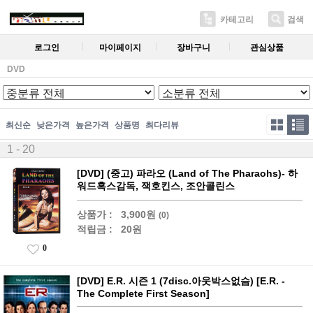
카테고리
검색
로그인
마이페이지
장바구니
관심상품
DVD
최신순
낮은가격
높은가격
상품명
최다리뷰
1 - 20
[DVD] (중고) 파라오 (Land of The Pharaohs)- 하
워드혹스감독, 잭호킨스, 조안콜린스
상품가 :
3,900원
(0)
적립금 :
20원
0
[DVD] E.R. 시즌 1 (7disc.아웃박스없슴) [E.R. -
The Complete First Season]