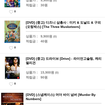
상품가 :
9,900원
(0)
적립금 :
30원
0
[DVD] (중고) 디즈니 삼총사 : 미키 & 도날드 & 구피
(오링박스) [The Three Musketeers]
상품가 :
9,900원
(0)
적립금 :
40원
0
[DVD] (중고) 드라이브 [Drive] - 라이언고슬링, 캐리
멀리건
상품가 :
15,900원
(0)
적립금 :
90원
0
[DVD] (스냅케이스) 머더 바이 넘버 [Murder By
Numbers]