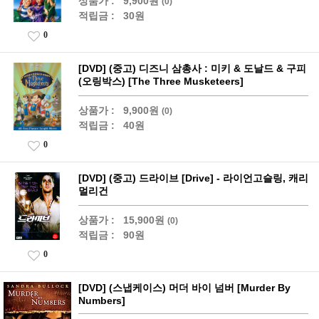
상품가 :
9,900원
(0)
적립금 :
30원
0
[DVD] (중고) 디즈니 삼총사 : 미키 & 도날드 & 구피
(오링박스) [The Three Musketeers]
상품가 :
9,900원
(0)
적립금 :
40원
0
[DVD] (중고) 드라이브 [Drive] - 라이언고슬링, 캐리
멀리건
상품가 :
15,900원
(0)
적립금 :
90원
0
[DVD] (스냅케이스) 머더 바이 넘버 [Murder By
Numbers]