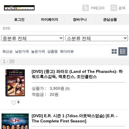
카테고리
검색
로그인
마이페이지
장바구니
관심상품
DVD
최신순
낮은가격
높은가격
상품명
최다리뷰
1 - 20
[DVD] (중고) 파라오 (Land of The Pharaohs)- 하
워드혹스감독, 잭호킨스, 조안콜린스
상품가 :
3,900원
(0)
적립금 :
20원
0
[DVD] E.R. 시즌 1 (7disc.아웃박스없슴) [E.R. -
The Complete First Season]