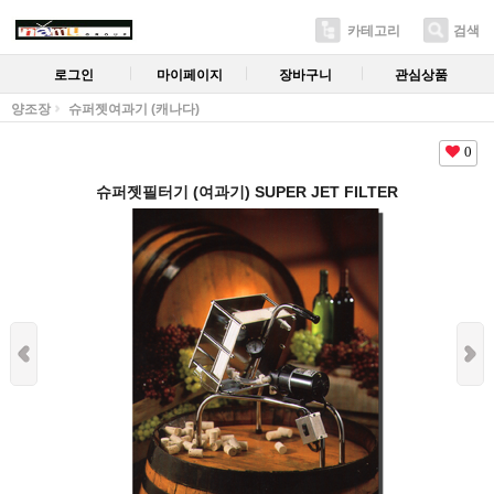
카테고리
검색
로그인
마이페이지
장바구니
관심상품
양조장
슈퍼젯여과기 (캐나다)
0
슈퍼젯필터기 (여과기) SUPER JET FILTER