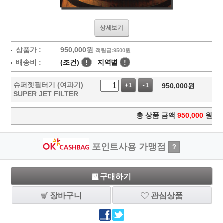
상세보기
상품가 :
950,000
원
적립금:9500원
배송비 :
(조건)
!
지역별
!
슈퍼젯필터기 (여과기)
950,000
원
+1
-1
SUPER JET FILTER
총 상품 금액
950,000
원
포인트사용 가맹점
?
구매하기
장바구니
관심상품