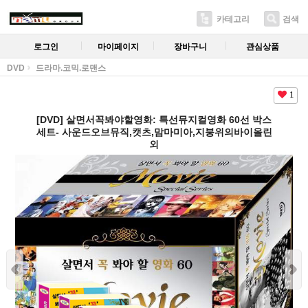
카테고리
검색
로그인
마이페이지
장바구니
관심상품
DVD
드라마.코믹.로맨스
1
[DVD] 살면서꼭봐야할영화: 특선뮤지컬영화 60선 박스
세트- 사운드오브뮤직,캣츠,맘마미아,지붕위의바이올린
외