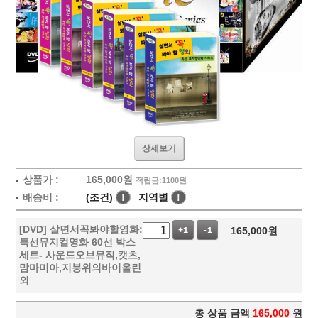
상세보기
상품가 :
165,000
원
적립금:1100원
배송비 :
(조건)
!
지역별
!
[DVD] 살면서꼭봐야할영화:
165,000
원
+1
-1
특선뮤지컬영화 60선 박스
세트- 사운드오브뮤직,캣츠,
맘마미아,지붕위의바이올린
외
총 상품 금액
165,000
원