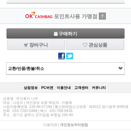
포인트사용 가맹점
?
구매하기
장바구니
관심상품
교환/반품/환불/취소
상점정보
PC버젼
이용안내
고객센터
커뮤니티
상호명 : 주식회사 나무
대표 : 나성규 | 개인정보 보호 책임자 : 이봉희
사업자등록번호 :126-86-57186 | 통신판매업신고번호 : 제2012-경기광주-0495호
전화 : 010-7292-0486 | 팩스 : 031-768-9434
주소 : 경기도 광주시 곤지암읍 부항길 100-40
이용약관
|
개인정보처리방침