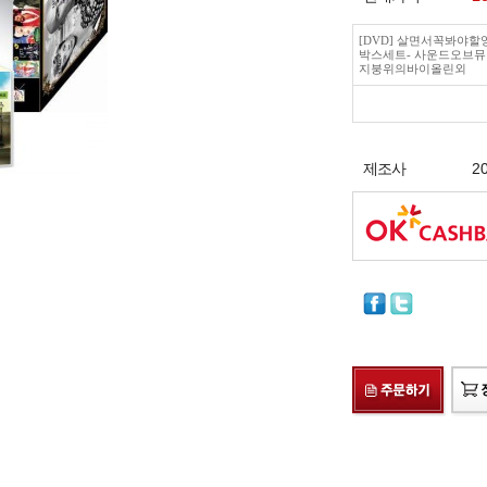
[DVD] 살면서꼭봐야할
박스세트- 사운드오브뮤
지붕위의바이올린외
제조사
2