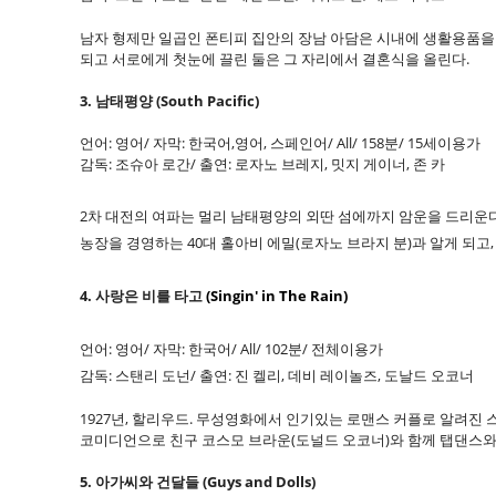
남자 형제만 일곱인 폰티피 집안의 장남 아담은 시내에 생활용품을 
되고 서로에게 첫눈에 끌린 둘은 그 자리에서 결혼식을 올린다.
3. 남태평양 (South Pacific)
언어: 영어/ 자막: 한국어,영어, 스페인어/ All/ 158분/ 15세이용가
감독: 조슈아 로간/ 출연: 로자노 브레지, 밋지 게이너, 존 카
2차 대전의 여파는 멀리 남태평양의 외딴 섬에까지 암운을 드리운다
농장을 경영하는 40대 홀아비 에밀(로자노 브라지 분)과 알게 되고
4. 사랑은 비를 타고
(Singin' in The Rain)
언어: 영어/ 자막: 한국어/ All/ 102분/ 전체이용가
감독: 스탠리 도넌/ 출연: 진 켈리, 데비 레이놀즈, 도날드 오코너
1927년, 할리우드. 무성영화에서 인기있는 로맨스 커플로 알려진 
코미디언으로 친구 코스모 브라운(도널드 오코너)와 함께 탭댄스와
5. 아가씨와 건달들 (Guys and Dolls)