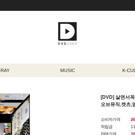
-RAY
MUSIC
K-CU
[DVD] 살면서
오브뮤직,캣츠
소비자가격
2
적립금
1
판매가격
1