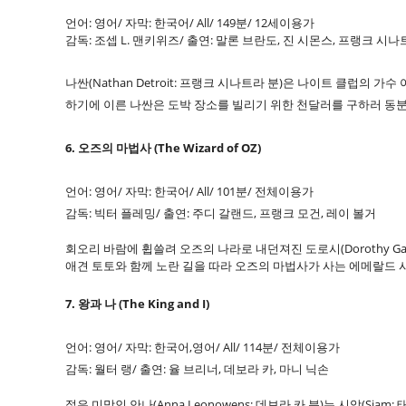
언어: 영어/ 자막: 한국어/ All/ 149분/ 12세이용가
감독: 조셉 L. 맨키위즈/ 출연: 말론 브란도, 진 시몬스, 프랭크 시
나싼(Nathan Detroit: 프랭크 시나트라 분)은 나이트 클럽의 
하기에 이른 나싼은 도박 장소를 빌리기 위한 천달러를 구하러 동
6. 오즈의 마법사 (The Wizard of OZ)
언어: 영어/ 자막: 한국어/ All/ 101분/ 전체이용가
감독: 빅터 플레밍/ 출연: 주디 갈랜드, 프랭크 모건, 레이 볼거
회오리 바람에 휩쓸려 오즈의 나라로 내던져진 도로시(Dorothy G
애견 토토와 함께 노란 길을 따라 오즈의 마법사가 사는 에메랄드 
7. 왕과 나 (The King and I)
언어: 영어/ 자막: 한국어,영어/ All/ 114분/ 전체이용가
감독: 월터 랭/ 출연: 율 브리너, 데보라 카, 마니 닉손
젊은 미망인 안나(Anna Leonowens: 데보라 카 분)는 시암(Si