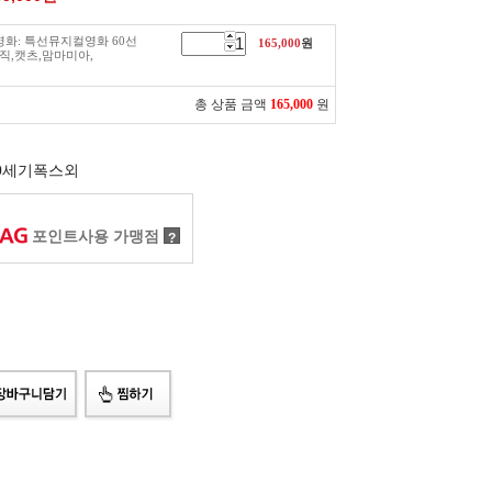
영화: 특선뮤지컬영화 60선
165,000
원
직,캣츠,맘마미아,
총 상품 금액
165,000
원
0세기폭스외
포인트사용 가맹점
?