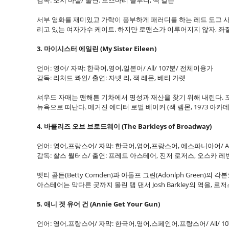
감독: 조지 마샬/ 출연: 로즈마리 클루니, 잭 칼슨
서부 영화를 재미있고 가락이 풍부하게 패러디를 하는 레드 도그 
리고 있는 여자가수 케이트. 하지만 로맨스가 이루어지지 않자, 
3. 마이시스터 에일린 (My Sister Eileen)
언어: 영어/ 자막: 한국어,영어,일본어/ All/ 107분/ 전체이용가
감독: 리처드 콰인/ 출연: 자넷 리, 잭 레몬, 베티 가렛
셔우드 자매는 맨해튼 기차에서 명성과 재산을 찾기 위해 내린다
.
뉴욕으로 떠난다.
메거진 에디터 로벌 베이커 (잭 렘몬, 1973 아카데미 상
4. 바클리즈 오브 브로드웨이 (The Barkleys of Broadway)
언어: 영어,프랑스어/ 자막: 한국어,영어,프랑스어, 에스파니아어/ Al
감독: 찰스 월터스/ 출연: 프레드 아스테어, 진저 로저스, 오스카 레
벳티 콤든(Betty Comden)과 아돌프 그린(Adonlph Green)의 각
아스테어는 막다른 곳까지 몰린 탭 댄서 Josh Barkley의 역을, 
5. 애니 겟 유어 건 (Annie Get Your Gun)
언어: 영어,프랑스어/ 자막: 한국어,영어,스페인어,프랑스어/ All/ 