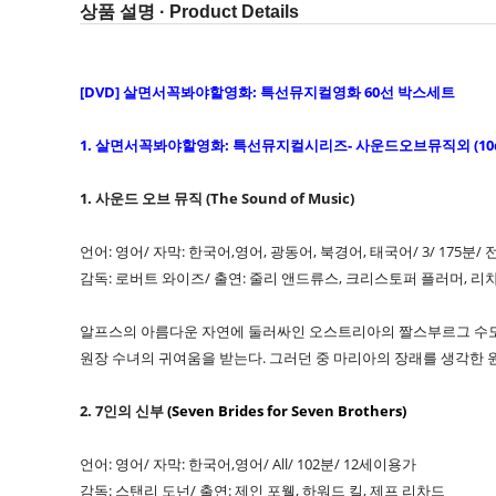
상품 설명 · Product Details
[DVD] 살면서꼭봐야할영화: 특선뮤지컬영화 60선 박스세트
1. 살면서꼭봐야할영화: 특선뮤지컬시리즈- 사운드오브뮤직외 (10d
1. 사운드 오브 뮤직 (The Sound of Music)
언어: 영어/ 자막: 한국어,영어, 광동어, 북경어, 태국어/ 3/ 175분
감독: 로버트 와이즈/ 출연: 줄리 앤드류스, 크리스토퍼 플러머, 리
알프스의 아름다운 자연에 둘러싸인 오스트리아의 짤스부르그 수도
원장 수녀의 귀여움을 받는다. 그러던 중 마리아의 장래를 생각한 
2. 7인의 신부
(Seven Brides for Seven Brothers)
언어: 영어/ 자막: 한국어,영어/ All/ 102분/ 12세이용가
감독: 스탠리 도넌/ 출연: 제인 포웰, 하워드 킬, 제프 리차드