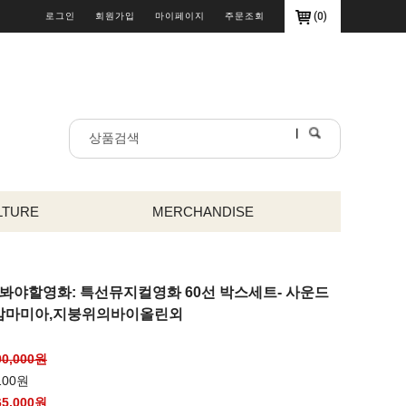
(
0
)
로그인
회원가입
마이페이지
주문조회
LTURE
MERCHANDISE
꼭봐야할영화: 특선뮤지컬영화 60선 박스세트- 사운드
,맘마미아,지붕위의바이올린외
00,000원
100원
65,000
원