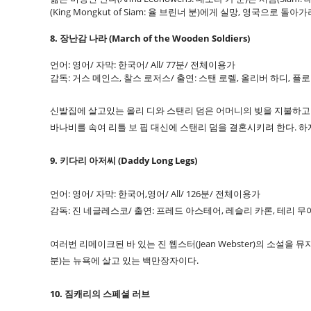
(King Mongkut of Siam: 율 브린너 분)에게 실망, 영국으로 돌아
8. 장난감 나라 (March of the Wooden Soldiers)
언어: 영어/ 자막: 한국어/ All/ 77분/ 전체이용가
감독: 거스 메인스, 찰스 로저스/ 출연: 스탠 로렐, 올리버 하디, 
신발집에 살고있는 올리 디와 스탠리 덤은 어머니의 빚을 지불하고
바나비를 속여 리틀 보 핍 대신에 스탠리 덤을 결혼시키려 한다.
9. 키다리 아저씨 (Daddy Long Legs)
언어: 영어/ 자막: 한국어,영어/ All/ 126분/ 전체이용가
감독: 진 네글레스코/ 출연: 프레드 아스테어, 레슬리 카론, 테리 무
여러번 리메이크된 바 있는 진 웹스터(Jean Webster)의 소설을 뮤
분)는 뉴욕에 살고 있는 백만장자이다.
10. 짐캐리의 스페셜 러브