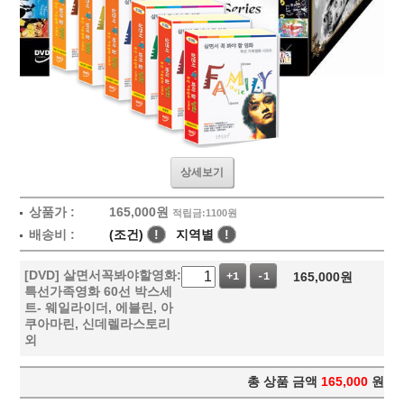
상세보기
상품가 :
165,000
원
적립금:1100원
배송비 :
(조건)
!
지역별
!
[DVD] 살면서꼭봐야할영화:
165,000
원
+1
-1
특선가족영화 60선 박스세
트- 웨일라이더, 에블린, 아
쿠아마린, 신데렐라스토리
외
총 상품 금액
165,000
원