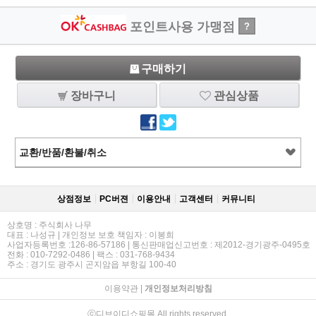
포인트사용 가맹점
?
구매하기
장바구니
관심상품
교환/반품/환불/취소
상점정보
PC버젼
이용안내
고객센터
커뮤니티
상호명 : 주식회사 나무
대표 : 나성규 | 개인정보 보호 책임자 : 이봉희
사업자등록번호 :126-86-57186 | 통신판매업신고번호 : 제2012-경기광주-0495호
전화 : 010-7292-0486 | 팩스 : 031-768-9434
주소 : 경기도 광주시 곤지암읍 부항길 100-40
이용약관
|
개인정보처리방침
ⓒ디브이디쇼핑몰 All rights reserved.