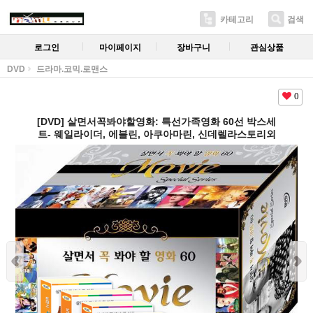
카테고리
검색
로그인
마이페이지
장바구니
관심상품
DVD
드라마.코믹.로맨스
0
[DVD] 살면서꼭봐야할영화: 특선가족영화 60선 박스세
트- 웨일라이더, 에블린, 아쿠아마린, 신데렐라스토리외