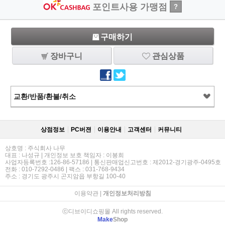
포인트사용 가맹점
?
구매하기
장바구니
관심상품
교환/반품/환불/취소
상점정보
PC버젼
이용안내
고객센터
커뮤니티
상호명 : 주식회사 나무
대표 : 나성규 | 개인정보 보호 책임자 : 이봉희
사업자등록번호 :126-86-57186 | 통신판매업신고번호 : 제2012-경기광주-0495호
전화 : 010-7292-0486 | 팩스 : 031-768-9434
주소 : 경기도 광주시 곤지암읍 부항길 100-40
이용약관
|
개인정보처리방침
ⓒ디브이디쇼핑몰 All rights reserved.
Make
Shop