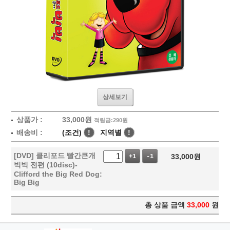
상세보기
상품가 :
33,000
원
적립금:290원
배송비 :
(조건)
!
지역별
!
[DVD] 클리포드 빨간큰개
33,000
원
+1
-1
빅빅 전편 (10disc)-
Clifford the Big Red Dog:
Big Big
총 상품 금액
33,000
원