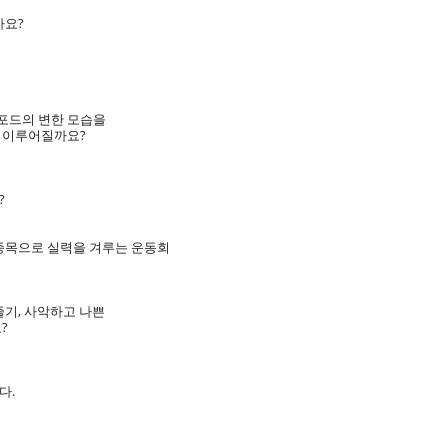
까요?
포드의 변한 모습을
로 이루어질까요?
?
 종목으로 실력을 겨루는 운동회
줄기, 사악하고 나쁜
?
다.