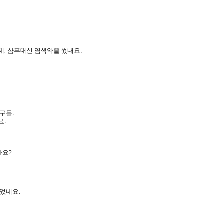
, 샴푸대신 염색약을 썼내요.
구들.
요.
까요?
었네요.