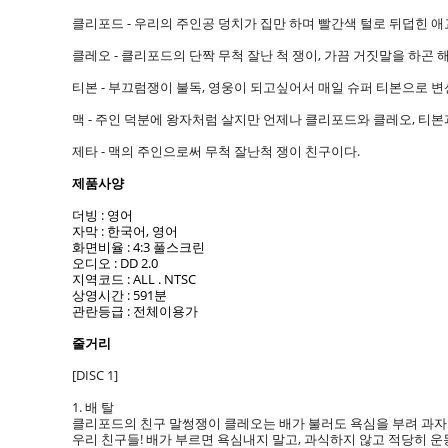
클리포드 - 우리의 주인공 덩치가 집만 하며 빨간색 털로 뒤덥힌 
클레오 - 클리포드의 단짝 무척 잘난 척 쟁이, 가끔 거짓말을 하곤
티본 - 부끄럼쟁이 불독, 영웅이 되고싶어서 매일 슈퍼 티본으로 변
맥 - 주인 덕분에 왕자처럼 살지만 언제나 클리포드와 클레오, 티본
제타 - 맥의 주인으로써 무척 잘난척 쟁이 친구이다.
제품사양
더빙 : 영어
자막 : 한국어, 영어
화면비율 : 4:3 풀스크린
오디오 : DD 2.0
지역코드 : ALL . NTSC
상영시간 : 591분
관란등급 : 전체이용가
줄거리
[DISC 1]
1. 배 탈
클리포드의 친구 말썽쟁이 클레오는 배가 불러도 욕심을 부려 과자
우리 친구들! 배가 부르면 욕심내지 말고, 과식하지 않고 적당히 운