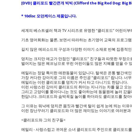
[DVD] 클리포드 빨간큰개 빅빅 (Clifford the Big Red Dog: Big Bi
* 10disc 모던케이스 제품입니다.
세계의 베스트셀러 책과 TV 시리즈로 유명한 “클리포드” 어린이부
기초 영어회화는 물론, 보면서 따라하는 초기영어 교육의 프로그램
길지 않은 에피소드의 구성과 다양한 이야기 소재로 반복 집중적인
덩치는 크지만 애교가 만점인 “클리포드” 친구들과 따뜻한 우정으
벌어지는 많은 헤프닝으로 우린 어린이들도 많은 지혜를 얻을 수 
에밀리는 정말 특이한 애완동물이 있답니다. 털색은 온통 빨간색인
가장 커다란 강아지로 그의 이름은 주인공 “클리포드” 랍니다. 너
에밀리는 이런 클리포드를 덩치가 커서 타고 다니기도 한답니다.
이런 사랑스런 강아지 클리포드의 취미는 지나가는 차를 물고 오는
그리고 고양이를 쫒아다니는 것도 좋아하는데 동물원에 놀러 갔을
한답니다. 크리포드와 숨박꼭질 놀이를 하더라도 클리포드를 찾아
그 이유는 워낙에 덩치큰 몸짓과 빨간색 털이 쉽게 눈에 띄는 이
이런 장난꾸러기 클리포드와 더 많은 재미있는 이야기로 여러분과
<클리포드와 그의 친구들>
에밀리 - 사랑스럽고 귀여운 소녀 클리포드의 주인으로 클리포드를