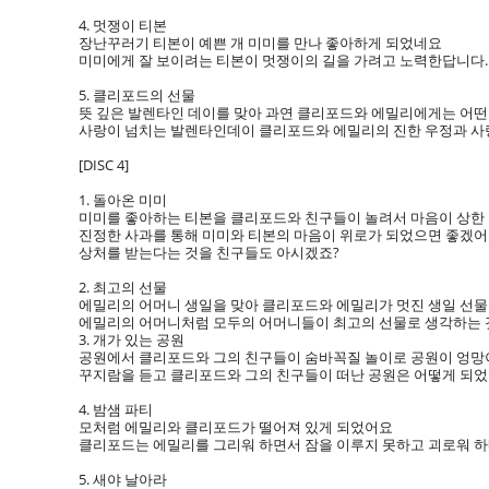
4. 멋쟁이 티본
장난꾸러기 티본이 예쁜 개 미미를 만나 좋아하게 되었네요
미미에게 잘 보이려는 티본이 멋쟁이의 길을 가려고 노력한답니다.
5. 클리포드의 선물
뜻 깊은 발렌타인 데이를 맞아 과연 클리포드와 에밀리에게는 어떤
사랑이 넘치는 발렌타인데이 클리포드와 에밀리의 진한 우정과 사랑
[DISC 4]
1. 돌아온 미미
미미를 좋아하는 티본을 클리포드와 친구들이 놀려서 마음이 상한 
진정한 사과를 통해 미미와 티본의 마음이 위로가 되었으면 좋겠어
상처를 받는다는 것을 친구들도 아시겠죠?
2. 최고의 선물
에밀리의 어머니 생일을 맞아 클리포드와 에밀리가 멋진 생일 선
에밀리의 어머니처럼 모두의 어머니들이 최고의 선물로 생각하는 
3. 개가 있는 공원
공원에서 클리포드와 그의 친구들이 숨바꼭질 놀이로 공원이 엉망
꾸지람을 듣고 클리포드와 그의 친구들이 떠난 공원은 어떻게 되
4. 밤샘 파티
모처럼 에밀리와 클리포드가 떨어져 있게 되었어요
클리포드는 에밀리를 그리워 하면서 잠을 이루지 못하고 괴로워 
5. 새야 날아라