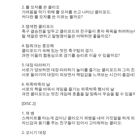
2. 뿔 모자를 쓴 클리오
가려움을 막기 위해 뿔 모자를 쓰고 나타난 클리포드.
커다란 뿔 모자를 쓴 이유는 뭘까요?
3. 염색한 클리포드
축구 결승전을 앞두고 클리포드와 친구들이 혼자 목욕을 하려하는데
털 색깔은 변하고 말썽쟁이들은 어떡하면 좋을까요?
4. 팀워크는 중요해
클리포드가 속해 있는 멋진 축구팀의 경기.
과연 이들의 협동심으로 경기를 승리로 이끌 수 있을까요?
5. 대장 따라하기
서로가 양보하면 대장 따라하기 놀이를 즐기는 클리포드와 그의 친
서로 돌아가며 대장이 되보면서 책임감을 느껴보는 시간이 즐겁네
6. 뒤죽박죽의 날
서로의 짝을 바꿔서 게임을 즐기는 뒤죽박죽 행사의 날
과연 클리포드는 멋진 게임에 호흡을 잘 맞춰서 우승을 할 수 있을
[DISC 2]
1. 꾀 병
스케이트를 타는게 겁이난 클리오가 꾀병을 내어 거짓말을 하게 되
자신감과 용기를 주는 친구들이 있어서 고마워하는 클리오.
2. 꼬시기 대장