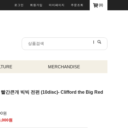
(
0
)
로그인
회원가입
마이페이지
주문조회
LTURE
MERCHANDISE
간큰개 빅빅 전편 (10disc)- Clifford the Big Red
90원
3,000
원