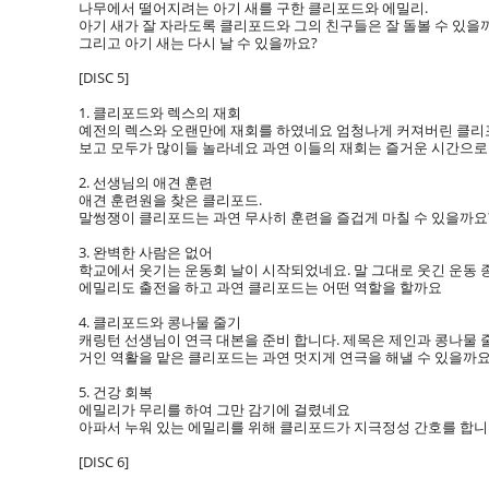
나무에서 떨어지려는 아기 새를 구한 클리포드와 에밀리.
아기 새가 잘 자라도록 클리포드와 그의 친구들은 잘 돌볼 수 있을
그리고 아기 새는 다시 날 수 있을까요?
[DISC 5]
1. 클리포드와 렉스의 재회
예전의 렉스와 오랜만에 재회를 하였네요 엄청나게 커져버린 클리
보고 모두가 많이들 놀라네요 과연 이들의 재회는 즐거운 시간으
2. 선생님의 애견 훈련
애견 훈련원을 찾은 클리포드.
말썽쟁이 클리포드는 과연 무사히 훈련을 즐겁게 마칠 수 있을까요
3. 완벽한 사람은 없어
학교에서 웃기는 운동회 날이 시작되었네요. 말 그대로 웃긴 운동
에밀리도 출전을 하고 과연 클리포드는 어떤 역할을 할까요
4. 클리포드와 콩나물 줄기
캐링턴 선생님이 연극 대본을 준비 합니다. 제목은 제인과 콩나물 
거인 역활을 맡은 클리포드는 과연 멋지게 연극을 해낼 수 있을까요
5. 건강 회복
에밀리가 무리를 하여 그만 감기에 걸렸네요
아파서 누워 있는 에밀리를 위해 클리포드가 지극정성 간호를 합니
[DISC 6]