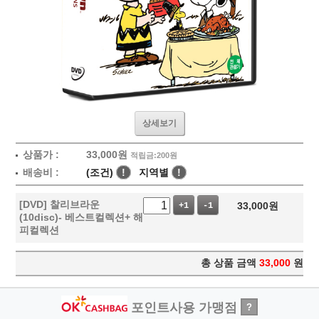
상세보기
상품가 :
33,000
원
적립금:200원
배송비 :
(조건)
!
지역별
!
[DVD] 찰리브라운
33,000
원
+1
-1
(10disc)- 베스트컬렉션+ 해
피컬렉션
총 상품 금액
33,000
원
포인트사용 가맹점
?