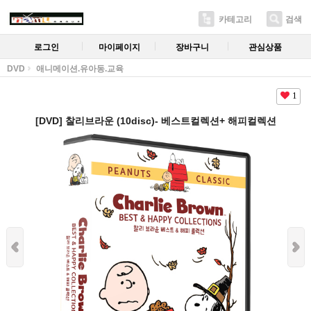
카테고리
검색
로그인
마이페이지
장바구니
관심상품
DVD
애니메이션.유아동.교육
1
[DVD] 찰리브라운 (10disc)- 베스트컬렉션+ 해피컬렉션