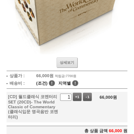
상세보기
상품가 :
66,000
원
적립금:7700원
배송비 :
(조건)
!
지역별
!
[CD] 월드클래식 코멘터리
66,000
원
+1
-1
SET (20CD)- The World
Classic of Commentary
(클래식입문 명곡음반 코멘
터리)
총 상품 금액
66,000
원