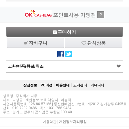
포인트사용 가맹점
?
구매하기
장바구니
관심상품
교환/반품/환불/취소
상점정보
PC버젼
이용안내
고객센터
커뮤니티
상호명 : 주식회사 나무
대표 : 나성규 | 개인정보 보호 책임자 : 이봉희
사업자등록번호 :126-86-57186 | 통신판매업신고번호 : 제2012-경기광주-0495호
전화 : 010-7292-0486 | 팩스 : 031-768-9434
주소 : 경기도 광주시 곤지암읍 부항길 100-40
이용약관
|
개인정보처리방침