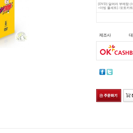
[DVD] 달려라 부메랑 (1
+더빙 풀세트] /포토카트
제조사
대