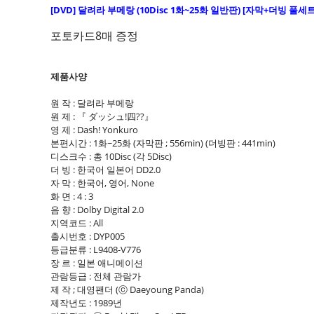
[DVD] 달려라 부메랑 (10Disc 1화~25화 일반판) [자막+더빙 풀세트]
포토카드8매 증정
제품사양
원 작 : 달려라 부메랑
원 제 : 『 ダッシュ!四??』
영 제 : Dash! Yonkuro
본편시간 : 1화~25화 (자막판 ; 556min) (더빙판 : 441min)
디스크수 : 총 10Disc (각 5Disc)
더 빙 : 한국어 일본어 DD2.0
자 막 : 한국어, 영어, None
화 면 : 4 : 3
음 향 : Dolby Digital 2.0
지역코드 : All
출시번호 : DYP005
등급분류 : L9408-V776
장 르 : 일본 애니메이션
관람등급 : 전체 관람가
제 작 ; 대영팬더 (ⓒ Daeyoung Panda)
제작년도 : 1989년