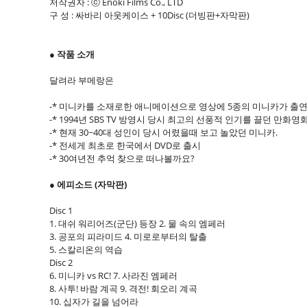
저작권자 : ⓒ Enoki Films Co., LTD
구 성 : 싸바리 아웃케이스 + 10Disc (더빙판+자막판)
● 작품 소개
달려라 부메랑은
-* 미니카를 소재로한 애니메이션으로 영상에 5종의 미니카가 출연
-* 1994년 SBS TV 방영시 당시 최고의 선풍적 인기를 끌던 만화영화
-* 현재 30~40대 성인이 당시 어렸을때 보고 놀았던 미니카.
-* 전세게 최초로 한국에서 DVD로 출시
-* 30여년전 추억 찾으로 떠나볼까요?
● 에피소드 (자막판)
Disc 1
1. 대쉬 워리어즈(군단) 등장 2. 물 속의 엠페러
3. 공포의 피라미드 4. 미로로부터의 탈출
5. 스칼리온의 역습
Disc 2
6. 미니카 vs RC! 7. 사라진 엠페러
8. 사투! 바람 계곡 9. 격전! 회오리 계곡
10. 십자가 길을 넘어라