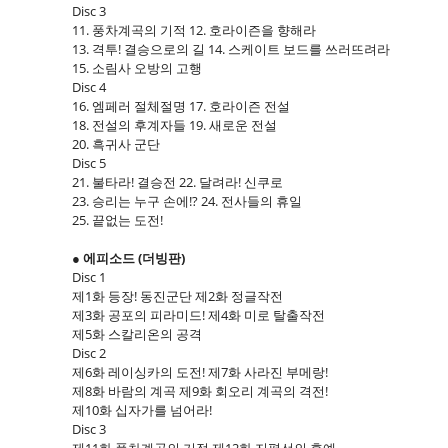
Disc 3
11. 풍차계곡의 기적 12. 호라이즌을 향해라
13. 격투! 결승으로의 길 14. 스케이트 보드를 쓰러뜨려라
15. 소림사 오방의 고행
Disc 4
16. 엠페러 절체절명 17. 호라이즌 전설
18. 전설의 후계자들 19. 새로운 전설
20. 흑귀사 군단
Disc 5
21. 불타라! 결승전 22. 달려라! 신쿠로
23. 승리는 누구 손에!? 24. 전사들의 휴일
25. 끝없는 도전!
● 에피소드 (더빙판)
Disc 1
제1화 등장! 동진군단 제2화 정글작전
제3화 공포의 피라미드! 제4화 미로 탈출작전
제5화 스칼리온의 공격
Disc 2
제6화 레이싱카의 도전! 제7화 사라진 부메랑!
제8화 바람의 계곡 제9화 회오리 계곡의 격전!
제10화 십자가를 넘어라!
Disc 3