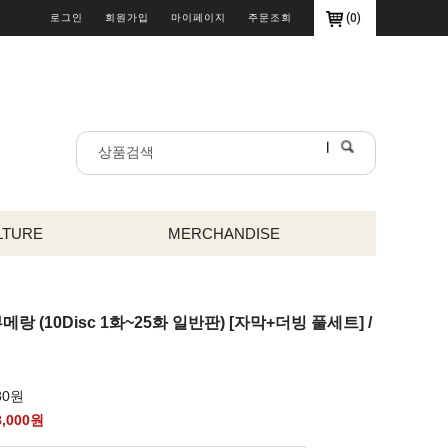
(
0
)
로그인
회원가입
마이페이지
주문조회
LTURE
MERCHANDISE
메랑 (10Disc 1화~25화 일반판) [자막+더빙 풀세트] /
80원
8,000
원