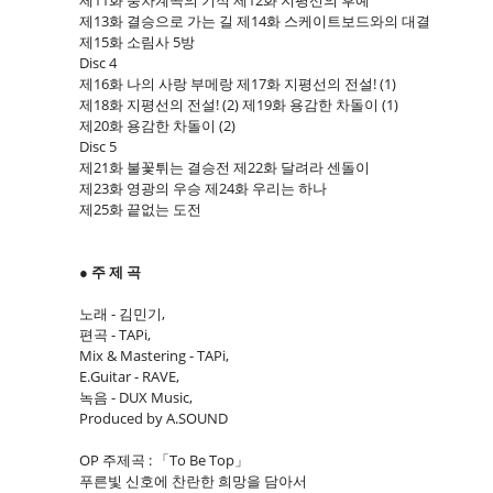
제11화 풍차계곡의 기적 제12화 지평선의 후예
제13화 결승으로 가는 길 제14화 스케이트보드와의 대결
제15화 소림사 5방
Disc 4
제16화 나의 사랑 부메랑 제17화 지평선의 전설! (1)
제18화 지평선의 전설! (2) 제19화 용감한 차돌이 (1)
제20화 용감한 차돌이 (2)
Disc 5
제21화 불꽃튀는 결승전 제22화 달려라 센돌이
제23화 영광의 우승 제24화 우리는 하나
제25화 끝없는 도전
● 주 제 곡
노래 - 김민기,
편곡 - TAPi,
Mix & Mastering - TAPi,
E.Guitar - RAVE,
녹음 - DUX Music,
Produced by A.SOUND
OP 주제곡 : 「To Be Top」
푸른빛 신호에 찬란한 희망을 담아서