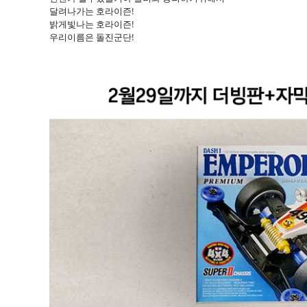
달려나가는 호라이즌!
밝게빛나는 호라이즌!
우리이름은 돌진군단!