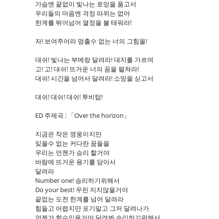
가슴엔 끝없이 빛나는 로망을 품고서
우리들의 마음엔 걱정 따위는 없어
한계를 뛰어넘어 열정을 불 태워라!
자! 보여주어라 멈출수 없는 너의 그힘을!
대쉬! 빛나는 부메랑 달려라! 대지를 가르며
고! 고! 대쉬! 뜨거운 너의 꿈을 펼쳐라!
대쉬! 시간을 넘어서 달려라! 소망을 싣고서
대쉬! 대쉬! 대쉬! 투비탑!
ED 주제곡 : 「Over the horizon」
지금은 작은 영웅이지만
잊을수 없는 커다란 꿈들을
우리는 언젠가 승리 할거야
바람에 뜨거운 용기를 담아서
달려라
Number one! 승리하기위해서
Do your best! 우린 지지않을거야
끝없는 도전 한계를 넘어 달려라
힘들고 어렵지만 포기말고 그저 달려나가
언젠가 할수있을거야 달려봐 승리하기위해서