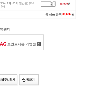
0Disc 1화~25화 일반판) [자막
88,000
원
 8매
총 상품 금액
88,000
원
영팬더
포인트사용 가맹점
?