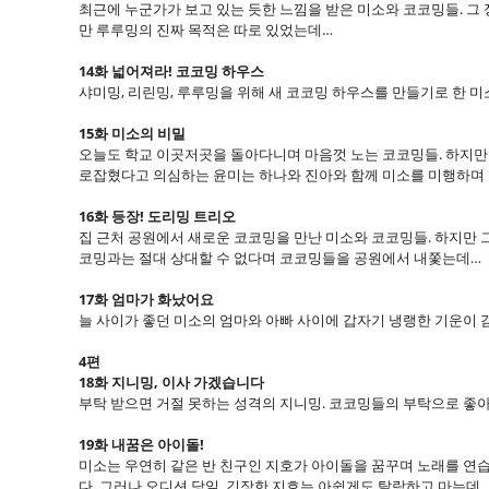
최근에 누군가가 보고 있는 듯한 느낌을 받은 미소와 코코밍들. 그
만 루루밍의 진짜 목적은 따로 있었는데…
14화 넓어져라! 코코밍 하우스
샤미밍, 리린밍, 루루밍을 위해 새 코코밍 하우스를 만들기로 한 
15화 미소의 비밀
오늘도 학교 이곳저곳을 돌아다니며 마음껏 노는 코코밍들. 하지만 
로잡혔다고 의심하는 윤미는 하나와 진아와 함께 미소를 미행하며
16화 등장! 도리밍 트리오
집 근처 공원에서 새로운 코코밍을 만난 미소와 코코밍들. 하지만
코밍과는 절대 상대할 수 없다며 코코밍들을 공원에서 내쫓는데…
17화 엄마가 화났어요
늘 사이가 좋던 미소의 엄마와 아빠 사이에 갑자기 냉랭한 기운이 
4편
18화 지니밍, 이사 가겠습니다
부탁 받으면 거절 못하는 성격의 지니밍. 코코밍들의 부탁으로 좋아
19화 내꿈은 아이돌!
미소는 우연히 같은 반 친구인 지호가 아이돌을 꿈꾸며 노래를 연습
다. 그러나 오디션 당일, 긴장한 지호는 아쉽게도 탈락하고 마는데