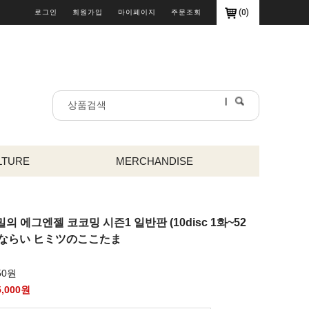
(
0
)
로그인
회원가입
마이페이지
주문조회
LTURE
MERCHANDISE
밀의 에그엔젤 코코밍 시즌1 일반판 (10disc 1화~52
みならい ヒミツのここたま
50원
5,000
원