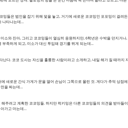
에 모르는 성격. 멜로밍의 방을 본 순간 마음에 쏙 든다며 달라고 조르고, 다
 코코밍들은 범인을 잡기 위해 덫을 놓고, 거기에 새로운 코코밍인 포포밍이 걸려
가 나타나는데…
. 미소와 진아, 그리고 코코밍들이 열심히 응원하지만, 6학년은 수박을 던지거나
 부족하게 되고, 미소가 대신 투입돼 경기를 뛰게 되는데...
나타난다. 코코 도사는 자신을 훌륭한 사람이라고 소개하고, 내일 해가 질 때까지
근처에 새로운 간식 가게가 문을 열어 손님이 그쪽으로 몰린 것. 게다가 추억 상점
작전을 짜는데…
게 해주려고 계획한 코코밍들. 하지만 럭키밍은 다른 코코밍들의 의견을 받아들이
돌아가고 마는데…