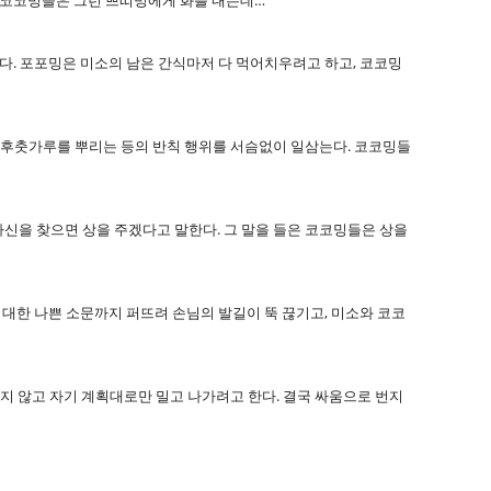
른 코코밍들은 그런 쁘띠밍에게 화를 내는데…
든다. 포포밍은 미소의 남은 간식마저 다 먹어치우려고 하고, 코코밍
, 후춧가루를 뿌리는 등의 반칙 행위를 서슴없이 일삼는다. 코코밍들
 자신을 찾으면 상을 주겠다고 말한다. 그 말을 들은 코코밍들은 상을
에 대한 나쁜 소문까지 퍼뜨려 손님의 발길이 뚝 끊기고, 미소와 코코
지 않고 자기 계획대로만 밀고 나가려고 한다. 결국 싸움으로 번지