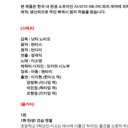
본 제품은 한국 내 판권 소유자인
와의 계약에 의
ASATSU-DK INC
제작
생산되므로 무단 복제시 법의 처벌을 받습니다
,
.
스태프]
[
감독
낫타 노리오
:
음악
란티스
:
원작
반다이
:
연출
정재익
:
노래
이소영
:
캐릭터 디자인
오카와 시노부
:
장르
아동
판타지
:
/
출연
이지현
한미소 역
:
(
)
양정화
지니밍 역
(
)
여민정
럭티밍 역
(
)
조현정
키키밍 역
(
)
줄거리
[
]
1편
1화 탄생! 견습 엔젤
초등학교 5학년인 미소는 매사에 서툴긴 하지만, 물건을 소중히 하