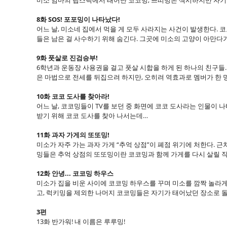
미소 엄마의 립스틱에서 태어난 코코밍, 쁘띠밍은 섹시하지만 자기밖
8화 SOS! 포포밍이 나타났다!
어느 날, 미소네 집에서 먹을 게 모두 사라지는 사건이 발생한다.
들은 남은 걸 사수하기 위해 숨긴다. 그곳에 미소의 고양이 아만다
9화 풋살로 진검승부!
6학년과 운동장 사용권을 걸고 풋살 시합을 하게 된 하나의 친구들
은 마법으로 전세를 뒤집으려 하지만, 오히려 역효과로 멤버가 한 명
10화 코코 도사를 찾아라!
어느 날, 코코밍들이 TV를 보던 중 화면에 코코 도사라는 인물이 
받기 위해 코코 도사를 찾아 나서는데…
11화 과자 가게의 또또밍!
미소가 자주 가는 과자 가게 “추억 상점”이 폐점 위기에 처한다. 
밍들은 추억 상점의 또또밍이란 코코밍과 함께 가게를 다시 살릴 
12화 안녕... 코코밍 하우스
미소가 집을 비운 사이에 코코밍 하우스를 꾸며 미소를 깜짝 놀라
고, 럭키밍을 제외한 나머지 코코밍들은 자기가 태어났던 장소로 
3편
13화 반가워! 내 이름은 루루밍!