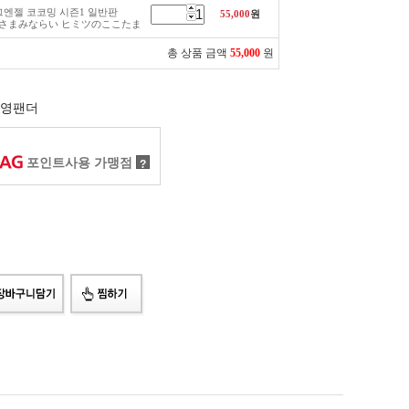
에그엔젤 코코밍 시즌1 일반판
55,000
원
)- かみさまみならい ヒミツのここたま
총 상품 금액
55,000
원
영팬더
포인트사용 가맹점
?