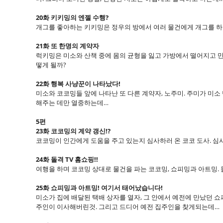
20화 키키밍의 엔젤 수행?
개그를 좋아하는 키키밍은 정우의 방에서 여러 물건에게 개그를 하며
21화 또 한명의 계약자
럭키밍은 미소와 산책 중에 몸의 균형을 잃고 가방에서 떨어지고 만다
떻게 될까?
22화 행복 사냥꾼이 나타났다!
미소와 코코밍들 앞에 나타난 또 다른 계약자, 노주미. 주미가 미소
해주는 데만 열중하는데…
5편
23화 코코밍의 계약 갱신!?
코코밍이 인간에게 도움을 주고 있는지 심사하러 온 코코 도사. 심
24화 돌격 TV 홈쇼핑!!
여행을 하며 코코밍 상대로 물건을 파는 코코밍, 쇼피밍과 아트밍.
25화 쇼피밍과 아트밍! 여기서 태어났습니다!
미소가 집에 배달된 택배 상자를 열자, 그 안에서 예전에 만났던 
주인이 이사해버린것. 그리고 드디어 예전 집주인을 찾게되는데…