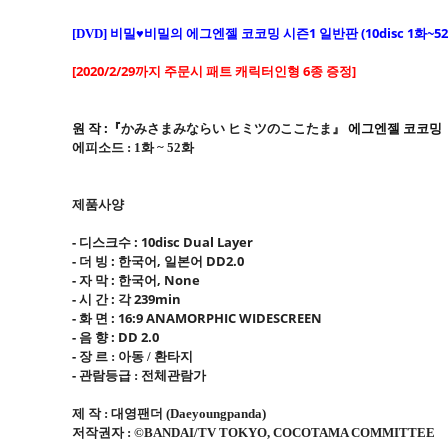
비밀♥비밀의 에그엔젤 코코밍 시즌1 일반판 (10disc 1화~52
[DVD]
[2020/2/29까지 주문시 패트 캐릭터인형 6종 증정]
원 작 :『
かみさまみならい ヒミツのここたま
』
에그엔젤 코코밍
에피소드
화
화
: 1
~ 52
제품사양
- 디스크수 : 10disc Dual Layer
- 더 빙 : 한국어, 일본어 DD2.0
- 자 막 : 한국어, None
- 시 간 : 각 239min
- 화 면 : 16:9 ANAMORPHIC WIDESCREEN
- 음 향 : DD 2.0
- 장 르
아동
환타지
:
/
- 관람등급
전체관람가
:
제 작
대영팬더
:
(Daeyoungpanda)
저작권자
:
©BANDAI/TV TOKYO, COCOTAMA COMMITTEE