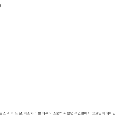
해
는 소녀. 어느 날, 미소가 어릴 때부터 소중히 써왔던 색연필에서 코코밍이 태어