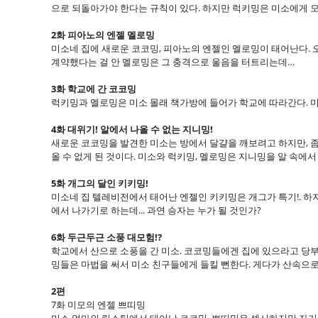
으로 되돌아가야 한다는 규칙이 있다. 하지만 럭키밍은 미소에게 
2화 피아노의 엔젤 멜로밍
미소네 집에 새로운 코코밍, 피아노의 엔젤인 멜로밍이 태어난다. 오
계약했다는 걸 안 멜로밍은 그 충격으로 울음을 터트리는데…
3화 학교에 간 코코밍
럭키밍과 멜로밍은 미소 몰래 책가방에 들어가 학교에 따라간다. 
4화 대위기! 알에서 나올 수 없는 지니밍!
새로운 코코밍을 발견한 미소는 방에서 달걀을 깨보려고 하지만, 좀
올 수 없게 된 것이다. 미소와 럭키밍, 멜로밍은 지니밍을 알 속에
5화 개그의 달인 키키밍!
미소네 집 텔레비전에서 태어난 엔젤인 키키밍은 개그가 특기!. 하지
에서 나가기로 하는데... 과연 승자는 누가 될 것인가?
6화 두근두근 소풍 대모험!?
학교에서 산으로 소풍을 간 미소. 코코밍들에겐 집에 있으라고 당
밍들은 마법을 써서 미소 친구들에게 들킬 뻔한다. 게다가 산속으
2편
7화 미모의 엔젤 쁘띠밍