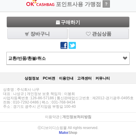
포인트사용 가맹점
?
구매하기
장바구니
관심상품
교환/반품/환불/취소
상점정보
PC버젼
이용안내
고객센터
커뮤니티
상호명 : 주식회사 나무
대표 : 나성규 | 개인정보 보호 책임자 : 이봉희
사업자등록번호 :126-86-57186 | 통신판매업신고번호 : 제2012-경기광주-0495호
전화 : 010-7292-0486 | 팩스 : 031-768-9434
주소 : 경기도 광주시 곤지암읍 부항길 100-40
이용약관
|
개인정보처리방침
ⓒ디브이디쇼핑몰 All rights reserved.
Make
Shop