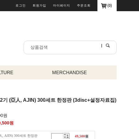
(
0
)
로그인
회원가입
마이페이지
주문조회
LTURE
MERCHANDISE
2기 (亞人, AJIN) 300세트 한정판 (3disc+설정자료집)
90원
9,500
원
, AJIN) 300세트 한정판
49,500
원