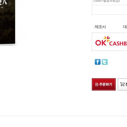
(3disc+설정자료집)
제조사
대