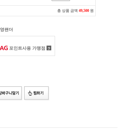
총 상품 금액
49,500
원
영팬더
포인트사용 가맹점
?