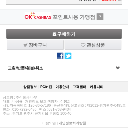
포인트사용 가맹점
?
구매하기
장바구니
관심상품
교환/반품/환불/취소
상점정보
PC버젼
이용안내
고객센터
커뮤니티
상호명 : 주식회사 나무
대표 : 나성규 | 개인정보 보호 책임자 : 이봉희
사업자등록번호 :126-86-57186 | 통신판매업신고번호 : 제2012-경기광주-0495호
전화 : 010-7292-0486 | 팩스 : 031-768-9434
주소 : 경기도 광주시 곤지암읍 부항길 100-40
이용약관
|
개인정보처리방침