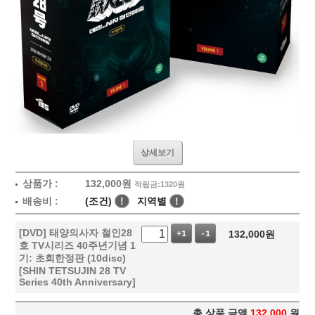
상세보기
상품가 :
132,000
원
적립금:1320원
배송비 :
(조건)
!
지역별
!
[DVD] 태양의사자 철인28
132,000
원
+1
-1
호 TV시리즈 40주년기념 1
기: 초회한정판 (10disc)
[SHIN TETSUJIN 28 TV
Series 40th Anniversary]
총 상품 금액
132,000
원