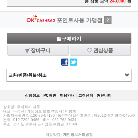
총 상품 금액
243,000
원
포인트사용 가맹점
?
구매하기
장바구니
관심상품
교환/반품/환불/취소
상점정보
PC버젼
이용안내
고객센터
커뮤니티
상호명 : 주식회사 나무
대표 : 나성규 | 개인정보 보호 책임자 : 이봉희
사업자등록번호 :126-86-57186 | 통신판매업신고번호 : 제2012-경기광주-0495호
전화 : 010-7292-0486 | 팩스 : 031-768-9434
주소 : 경기도 광주시 곤지암읍 부항길 100-40
이용약관
|
개인정보처리방침