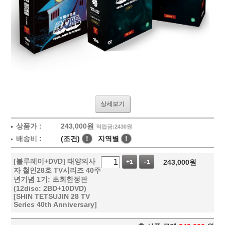
상세보기
상품가 :
243,000
원
적립금:2430원
배송비 :
(조건)
!
지역별
!
[블루레이+DVD] 태양의사
243,000
원
+1
-1
자 철인28호 TV시리즈 40주
년기념 1기: 초회한정판
(12disc: 2BD+10DVD)
[SHIN TETSUJIN 28 TV
Series 40th Anniversary]