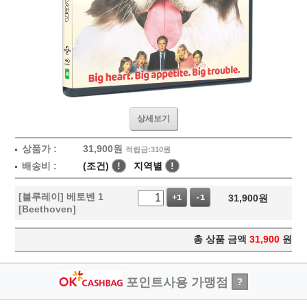
상세보기
상품가 :
31,900
원
적립금:310원
배송비 :
(조건)
!
지역별
!
[블루레이] 베토벤 1
31,900
원
+1
-1
[Beethoven]
총 상품 금액
31,900
원
포인트사용 가맹점
?