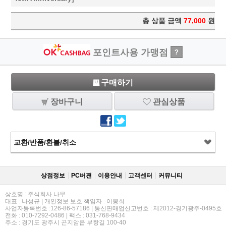
총 상품 금액
77,000
원
포인트사용 가맹점
?
구매하기
장바구니
관심상품
교환/반품/환불/취소
상점정보
PC버젼
이용안내
고객센터
커뮤니티
상호명 : 주식회사 나무
대표 : 나성규 | 개인정보 보호 책임자 : 이봉희
사업자등록번호 :126-86-57186 | 통신판매업신고번호 : 제2012-경기광주-0495호
전화 : 010-7292-0486 | 팩스 : 031-768-9434
주소 : 경기도 광주시 곤지암읍 부항길 100-40