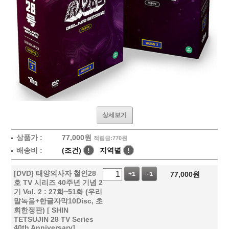
상세보기
상품가 :
77,000
원
적립금:770원
배송비 :
(조건)
!
지역별
!
[DVD] 태양의사자 철인28
77,000
원
+1
-1
호 TV 시리즈 40주년 기념 2
기 Vol. 2 : 27화~51화 (우리
말녹음+한글자막10Disc, 초
회한정판) [ SHIN
TETSUJIN 28 TV Series
40th Anniversary]