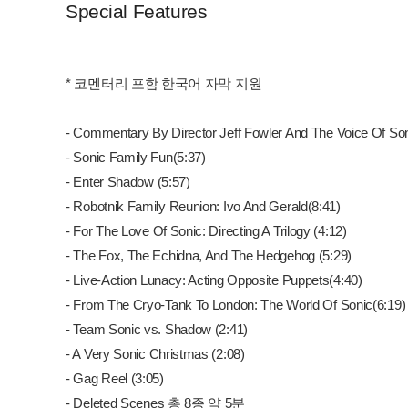
Special Features
* 코멘터리 포함 한국어 자막 지원
- Commentary By Director Jeff Fowler And The Voice Of So
- Sonic Family Fun(5:37)
- Enter Shadow (5:57)
- Robotnik Family Reunion: Ivo And Gerald(8:41)
- For The Love Of Sonic: Directing A Trilogy (4:12)
- The Fox, The Echidna, And The Hedgehog (5:29)
- Live-Action Lunacy: Acting Opposite Puppets(4:40)
- From The Cryo-Tank To London: The World Of Sonic(6:19)
- Team Sonic vs. Shadow (2:41)
- A Very Sonic Christmas (2:08)
- Gag Reel (3:05)
- Deleted Scenes 총 8종 약 5분