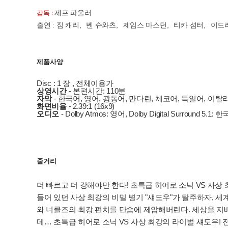
감독 :
제프 파울러
출연 :
,
,
,
,
짐 캐리
벤 슈와츠
제임스 마스던
티카 섬터
이드
제품사양
Disc : 1 장 , 전체이용가
상영시간
- 본편시간: 110분
자막
- 한국어, 영어, 광동어, 만다린, 체코어, 독일어, 
화면비율
- 2.39:1 (16x9)
오디오
- Dolby Atmos: 영어, Dolby Digital Surro
줄거리
더 빠르고 더 강해야만 한다! 초특급 히어로 소닉 VS 사상
들어 있던 사상 최강의 비밀 병기 "섀도우"가 탈주하자, 세
와 너클즈의 최강 펀치를 단숨에 제압해버린다. 세상을 지
데… 초특급 히어로 소닉 VS 사상 최강의 라이벌 섀도우!