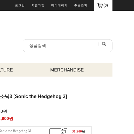
(
0
)
로그인
회원가입
마이페이지
주문조회
LTURE
MERCHANDISE
3 [Sonic the Hedgehog 3]
10원
1,900
원
c the Hedgehog 3]
31,900
원