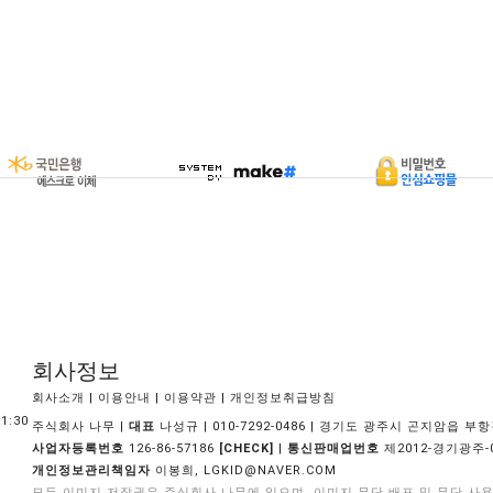
회사정보
|
|
|
회사소개
이용안내
이용약관
개인정보취급방침
1:30
주식회사 나무 |
대표
나성규 | 010-7292-0486 | 경기도 광주시 곤지암읍 부항길
사업자등록번호
126-86-57186
|
통신판매업번호
제2012-경기광주-
[CHECK]
개인정보관리책임자
이봉희,
LGKID@NAVER.COM
모든 이미지 저작권은 주식회사 나무에 있으며, 이미지 무단 배포 및 무단 사