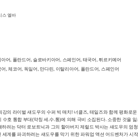
리스 엘바
이탈리아어, 폴란드어, 슬로바키아어, 스페인어, 태국어, 튀르키예어
und 5.1: 한국어, 체코어, 독일어, 만다린, 이탈리아어, 폴란드어, 스페인어
 최강의 라이벌 섀도우의 수퍼 빅 매치! 너클즈, 테일즈와 함께 평화로운
계 수호 통합 부대(약칭 세.수.통)에 의해 극비 소집된다. 소중한 것
배하려는 닥터 로보트닉과 그의 할아버지 제럴드 박사는 섀도우의 엄청
 전 세계를 파괴하려는 섀도우를 막기 위한 파워업 액션 어드벤처가 시작