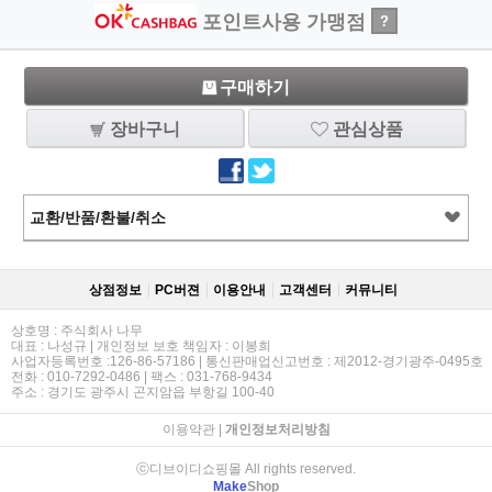
포인트사용 가맹점
?
구매하기
장바구니
관심상품
교환/반품/환불/취소
상점정보
PC버젼
이용안내
고객센터
커뮤니티
상호명 : 주식회사 나무
대표 : 나성규 | 개인정보 보호 책임자 : 이봉희
사업자등록번호 :126-86-57186 | 통신판매업신고번호 : 제2012-경기광주-0495호
전화 : 010-7292-0486 | 팩스 : 031-768-9434
주소 : 경기도 광주시 곤지암읍 부항길 100-40
이용약관
|
개인정보처리방침
ⓒ디브이디쇼핑몰 All rights reserved.
Make
Shop