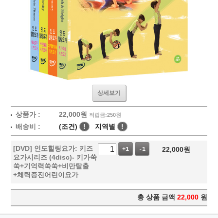
상세보기
상품가 :
22,000
원
적립금:250원
배송비 :
(조건)
!
지역별
!
[DVD] 인도힐링요가: 키즈
22,000
원
+1
-1
요가시리즈 (4disc)- 키가쑥
쑥+기억력쑥쑥+비만탈출
+체력증진어린이요가
총 상품 금액
22,000
원