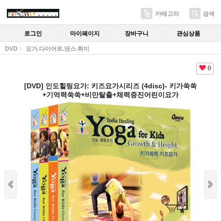
카테고리
검색
로그인
마이페이지
장바구니
관심상품
DVD
요가.다이어트.댄스.취미
0
[DVD] 인도힐링요가: 키즈요가시리즈 (4disc)- 키가쑥쑥
+기억력쑥쑥+비만탈출+체력증진어린이요가