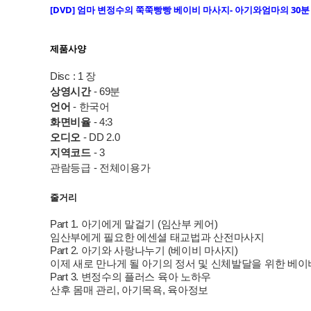
[DVD] 엄
마 변정수의 쭉쭉빵빵 베이비 마사지- 아기와엄마의 30
제품사양
Disc : 1 장
상영시간
- 69분
언어
- 한국어
화면비율
- 4:3
오디오
- DD 2.0
지역코드
- 3
관람등급 - 전체이용가
줄거리
Part 1. 아기에게 말걸기 (임산부 케어)
임산부에게 필요한 에센셜 태교법과 산전마사지
Part 2. 아기와 사랑나누기 (베이비 마사지)
이제 새로 만나게 될 아기의 정서 및 신체발달을 위한 베이
Part 3. 변정수의 플러스 육아 노하우
산후 몸매 관리, 아기목욕, 육아정보