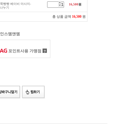
쭉쭉빵빵 베이비 마사지-
16,500
원
랑나누기
총 상품 금액
16,500
원
인스엠앤엠
포인트사용 가맹점
?