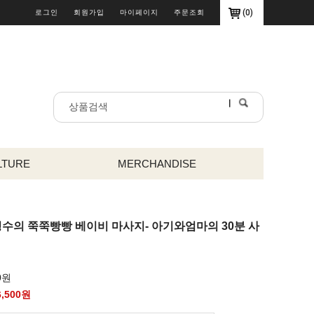
(
0
)
로그인
회원가입
마이페이지
주문조회
LTURE
MERCHANDISE
변정수의 쭉쭉빵빵 베이비 마사지- 아기와엄마의 30분 사
0원
6,500
원