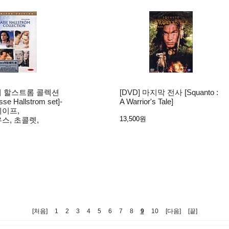
라세 할스트롬 콜렉션
[DVD] 마지막 전사 [Squanto :
sse Hallstrom set]-
A Warrior's Tale]
이프,
13,500원
스, 초콜렛,
[처음]
1
2
3
4
5
6
7
8
9
10
[다음]
[끝]