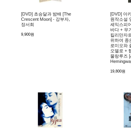
[DVD] 초승달과 밤배 [The
[DVD] 
Crescent Moon] - 강부자,
원작소설 영
장서희
셰익스피어) 
바다 + 무
9,900원
킬리만자로
위하여 종은
로미오와 줄
오델로 + 
물랑루즈 [A
Hemingwa
19,800원