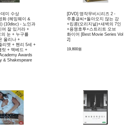
아카데미 수상
[DVD] 명작무비시리즈 2 -
화 (헤밍웨이 &
주홍글씨+돌아오지 않는 강
(10disc) - 노인과
+킹콩(오리지널)+새벽의 7인
기여 잘 있거라 +
+용쟁호투+스트리트 오브
의 눈 + 누구를
화이어 [Best Movie Series Vol
 울리나 +
2]
리엣 + 헨리 5세 +
19,800원
햄릿 + 맥베드 +
cademy Awards
y & Shakespeare