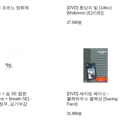
쇼킹 포르노 영화제
[DVD] 환상의 빛 (1disc)
[Maborosi (幻の光)]
27,500원
간 + 숨 SE 합본
[DVD] 세이빙 페이스 :
ime + Breath SE] -
블랙하우스 콜렉션 [Saving
하정우, 김기덕감
Face]
31,900원